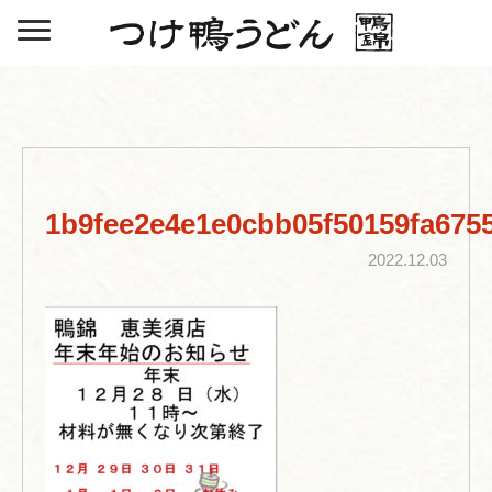
1b9fee2e4e1e0cbb05f50159fa675
2022.12.03